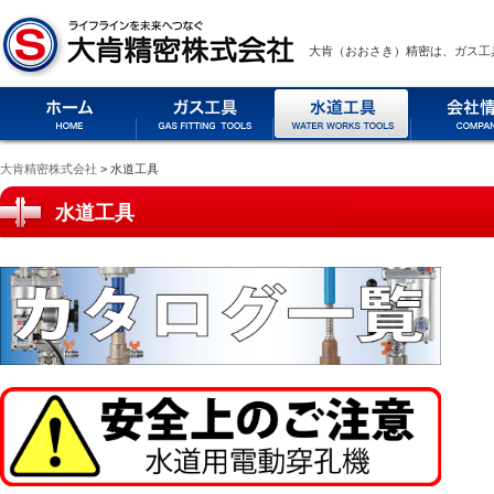
大肯（おおさき）精密は、ガス工
大肯精密株式会社
> 水道工具
水道工具