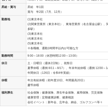
昇給・賞与
昇給 年1回
賞与 年2回（7月、12月）
勤務地
(1)東京本社
(2)関東営業所（東京本社）、東海営業所（名古屋金山駅）、
多駅）
(3)東京本社
(4)東京本社
(5)東京本社
※各職種、通勤1時間半以内が可能な方
勤務時間
9:00～18:00（休憩時間12:00～13:00）
休日
土・日曜日（週休2日制）、祝祭日
夏季休暇（通例 8/11～8/17）、年末年始休暇（通例 12/30～1
年間休日（126日：令和4年実績）
休暇
年次有給休暇（初年度10日、年間最高20日）
慶弔休暇
福利厚生
社会保険：健康保険、厚生年金保険、雇用保険、労災保険
健康管理：定期健康診断、健康相談
会社イベント：新年会、忘年会、納会、ゴルフコンペ等々