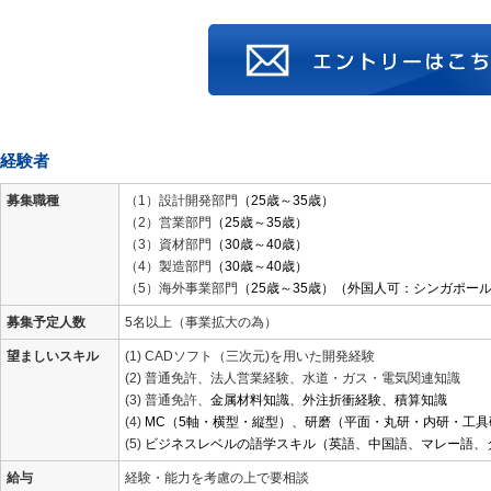
経験者
募集職種
（1）設計開発部門
（
25
歳～
35
歳）
（2）営業部門
（
25
歳～
35
歳）
（3）資材部門
（
30
歳～
40
歳）
（4）製造部門
（
30
歳～
40
歳）
（5）海外事業部門
（
25
歳～
35
歳）（外国人可：シンガポー
募集予定人数
5名以上（事業拡大の為）
望ましいスキル
(1) CADソフト（三次元)を用いた開発経験
(2) 普通免許、法人営業経験、水道・ガス・電気関連知識
(3) 普通免許、
金属材料知識、外注折衝経験、積算知識
(4)
MC
（
5
軸・横型・縦型）、研磨（平面・丸研・内研・工具
(5)
ビジネスレベルの語学スキル（英語、中国語、マレー語、
給与
経験・能力を考慮の上で要相談