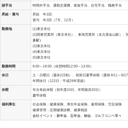
諸手当
時間外手当、通勤交通費、家族手当、住宅手当、職務手当
昇給・賞与
昇給 年1回
賞与 年2回（7月、12月）
勤務地
(1)東京本社
(2)関東営業所（東京本社）、東海営業所（名古屋金山駅）、
多駅）
(3)東京本社
(4)東京本社
(5)東京本社
勤務時間
9:00～18:00（休憩時間12:00～13:00）
休日
土・日曜日（週休2日制）、祝祭日 夏季休暇（通例 8/11～8/17
年間休日（122日：平成29年実績）
休暇
年次有給休暇（初年度10日、年間最高20日）
慶弔休暇
福利厚生
社会保険：健康保険、厚生年金保険、雇用保険、労災保険
健康管理：定期健康診断、健康相談
会社イベント：新年会、忘年会、納会、ゴルフコンペ等々