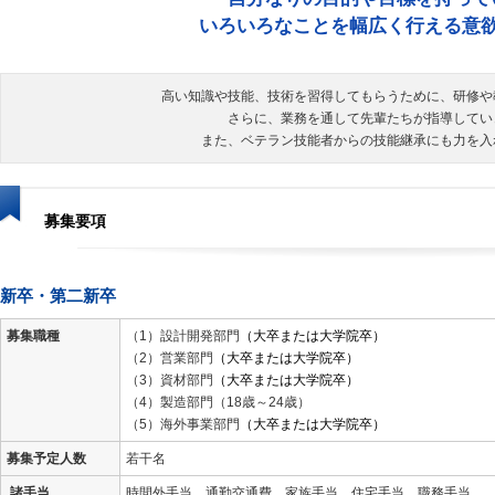
いろいろなことを幅広く行える意
高い知識や技能、技術を習得してもらうために、研修や
さらに、業務を通して先輩たちが指導してい
また、ベテラン技能者からの技能継承にも力を入
募集要項
新卒・第二新卒
募集職種
（1）設計開発部門
（大卒または大学院卒）
（2）営業部門
（大卒または大学院卒）
（3）資材部門
（大卒または大学院卒）
（4）製造部門（18歳～24歳）
（5）海外事業部門
（大卒または大学院卒）
募集予定人数
若干名
諸手当
時間外手当、通勤交通費、家族手当、住宅手当、職務手当