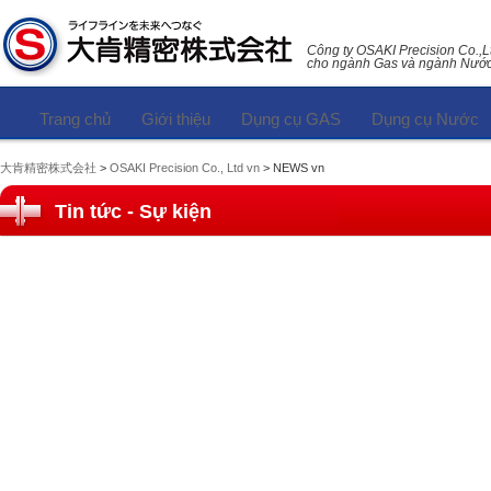
Công ty OSAKI Precision Co.,L
cho ngành Gas và ngành Nướ
Trang chủ
Giới thiệu
Dụng cụ GAS
Dụng cụ Nước
大肯精密株式会社
>
OSAKI Precision Co., Ltd vn
> NEWS vn
Tin tức - Sự kiện